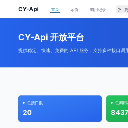
CY-Api
首页
示例
调用记录
CY-Api 开放平台
提供稳定、快速、免费的 API 服务，支持多种接口
总接口数
总调用
20
843